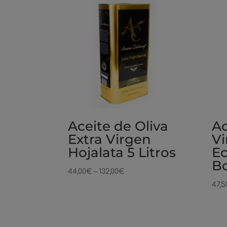
Aceite de Oliva
Ac
Extra Virgen
Vi
Hojalata 5 Litros
Ec
Bo
44,00
€
–
132,00
€
47,5