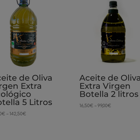
eite de Oliva
Aceite de Oliv
rgen Extra
Extra Virgen
ológico
Botella 2 litros
tella 5 Litros
16,50
€
–
99,00
€
0
€
–
142,50
€