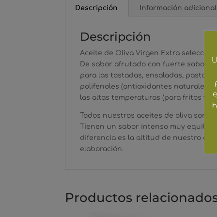
Descripción
Información adicional
Descripción
Aceite de Oliva Virgen Extra selecció
U
De sabor afrutado con fuerte sabor a p
para las tostadas, ensaladas, pastas, e
polifenoles (antioxidantes naturales)
e
las altas temperaturas (para fritos y sof
h
Todos nuestros aceites de oliva son vi
Tienen un sabor intenso muy equilibra
diferencia es la altitud de nuestro oli
elaboración.
Productos relacionado