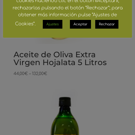
cookies haciendo clic en el botón «Aceptar»;
rechazarlas pulsando el botón “Rechazar”; para
obtener más información pulse “Ajustes de
Cookies”.
Ajustes
Aceptar
Rechazar
Aceite de Oliva Extra
Virgen Hojalata 5 Litros
44,00
€
–
132,00
€