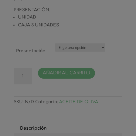
PRESENTACIÓN.
UNIDAD
CAJA 3 UNIDADES
Presentación
Aceite
AÑADIR AL CARRITO
de
Oliva
Virgen
Extra
SKU:
N/D
Categoría:
ACEITE DE OLIVA
Ecológico
Botella
5
Litros
Descripción
cantidad