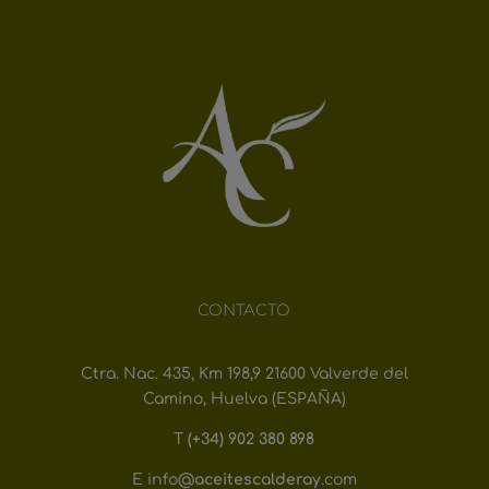
CONTACTO
Ctra. Nac. 435, Km 198,9
21600 Valverde del
Camino,
Huelva (ESPAÑA)
T
(+34) 902 380 898
E info@
aceitescalderay
.com